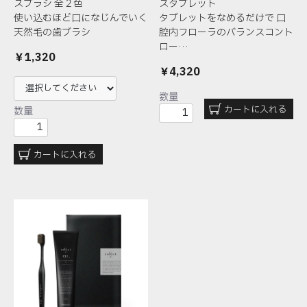
スブラシ 全２色
スタブレット
使い込むほど口になじんでいく
タブレットをなめるだけで
口
天然毛の歯ブラシ
腔内フローラのバランスコント
ロー…
￥1,320
￥4,320
数量
カートに入れる
数量
カートに入れる