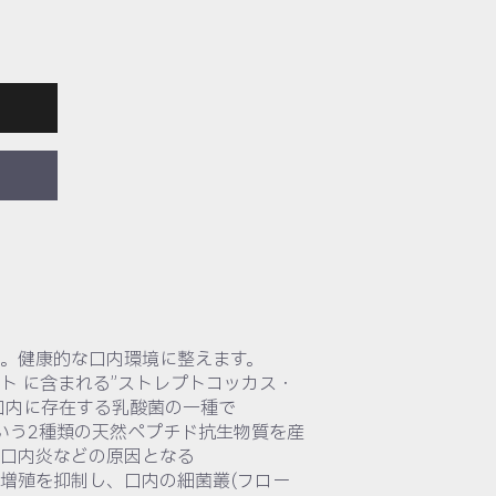
。健康的な口内環境に整えます。
ト に含まれる”ストレプトコッカス・
の口内に存在する乳酸菌の一種で
arisinBという2種類の天然ペプチド抗生物質を産
口内炎などの原因となる
の増殖を抑制し、口内の細菌叢(フロー