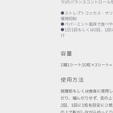
ラ)のバランスコントロール
●ストレプトコッカス・サリ
増殖抑制
●ペパーミント風味で食べや
●1日1回もしくは2回、1
け
容量
1箱1シート10粒×3シート= 3
使用方法
就寝前もしくは食後に使用し
だり、噛んだりせず、舌の上
2回、1回に1粒を目安にご
の上で転がしながらゆっくり