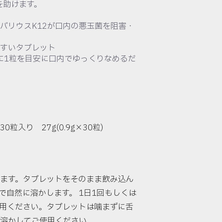
を助けます。
バリウスK12が口内の悪玉菌を阻害・
すいタブレット
回に1粒を目安に口内でゆっくりなめるだ
0粒入り 27g(0.9g×30粒)
ます。タブレットをそのまま飲み込ん
で自然に溶かします。 1日1回もしくは
使用ください。タブレットは噛まずに舌
溶かしてご使用ください。